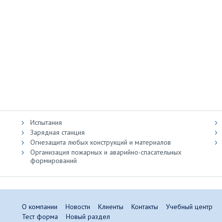
Испытания
Зарядная станция
Огнезащита любых конструкций и материалов
Организация пожарных и аварийно-спасательных
формирований
О компании
Новости
Клиенты
Контакты
Учебный центр
Тест форма
Новый раздел