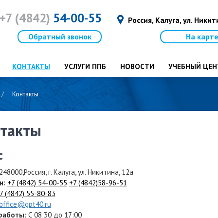
+7 (4842)
54-00-55
Россия, Калуга, ул. Ники
Обратный звонок
На карт
КОНТАКТЫ
УСЛУГИ ППБ
НОВОСТИ
УЧЕБНЫЙ ЦЕН
Контакты
такты
с
248000,Россия, г. Калуга, ул. Никитина, 12а
н:
+7 (4842) 54-00-55
+7 (4842)58-96-51
7 (4842) 55-80-83
office@gpt40.ru
работы:
С 08:30 до 17:00