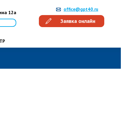
office@gpt40.ru
тина 12а
Заявка онлайн
е
ТР